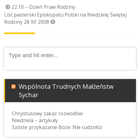
Post
22.10 – Dzień Praw Rodziny
navigation
List pasterski Episkopatu Polski na Niedzielę Świętej
Rodziny 28 XII 2008
Search
for:
Wspólnota Trudnych Małżeństw
Sychar
Chrystusowy zakaz rozwodów
Niedziela – artykuły
Szóste przykazanie Boże: Nie cudzołóż