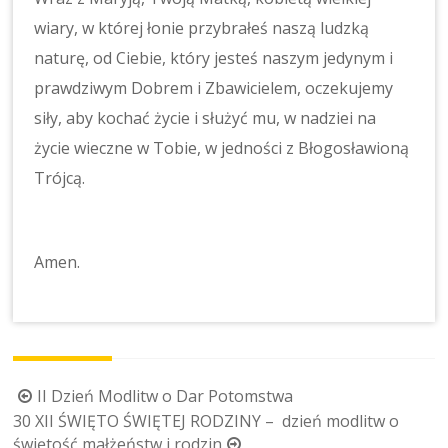
wiary, w której łonie przybrałeś naszą ludzką
naturę, od Ciebie, który jesteś naszym jedynym i
prawdziwym Dobrem i Zbawicielem, oczekujemy
siły, aby kochać życie i służyć mu, w nadziei na
życie wieczne w Tobie, w jedności z Błogosławioną
Trójcą.
Amen.
Post
II Dzień Modlitw o Dar Potomstwa
navigation
30 XII ŚWIĘTO ŚWIĘTEJ RODZINY – dzień modlitw o
świętość małżeństw i rodzin