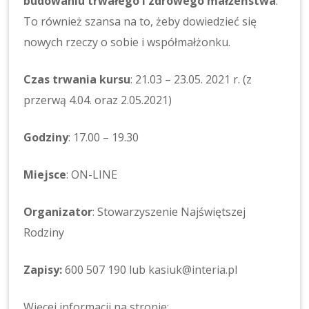
budowaniu trwałego i zdrowego małżeństwa
.
To również szansa na to, żeby dowiedzieć się
nowych rzeczy o sobie i współmałżonku.
Czas trwania kursu
: 21.03 – 23.05. 2021 r. (z
przerwą 4.04. oraz 2.05.2021)
Godziny
: 17.00 – 19.30
Miejsce
: ON-LINE
Organizator
: Stowarzyszenie Najświętszej
Rodziny
Zapisy:
600 507 190 lub
kasiuk@interia.pl
Więcej informacji na stronie: