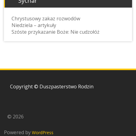
Sychar
Chrystusowy zakaz rozwodów
Niedziela – artykuły
Szóste przykazanie Boże: Nie cudzołóż
Copyright © Duszpasterstwo Rodzin
© 2026
Powered by
WordPress